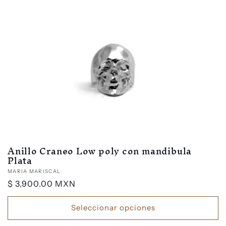
i
ó
n
:
Anillo Craneo Low poly con mandibula
Plata
Proveedor:
MARIA MARISCAL
Precio
$ 3,900.00 MXN
habitual
Seleccionar opciones