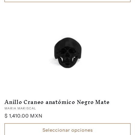
Anillo Craneo anatómico Negro Mate
Proveedor:
MARIA MARISCAL
Precio
$ 1,410.00 MXN
habitual
Seleccionar opciones