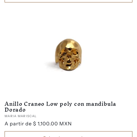
Anillo Craneo Low poly con mandibula
Dorado
Proveedor:
MARIA MARISCAL
Precio
A partir de
$ 1,100.00 MXN
habitual