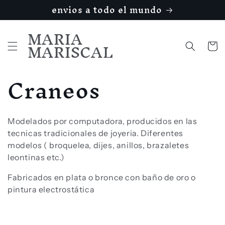
Ir
envios a todo el mundo
directamente
al contenido
MARIA
MARISCAL
Carrito
C
Craneos
o
l
Modelados por computadora, producidos en las
tecnicas tradicionales de joyeria. Diferentes
e
modelos ( broquelea, dijes, anillos, brazaletes
leontinas etc.)
c
Fabricados en plata o bronce con baño de oro o
pintura electrostática
c