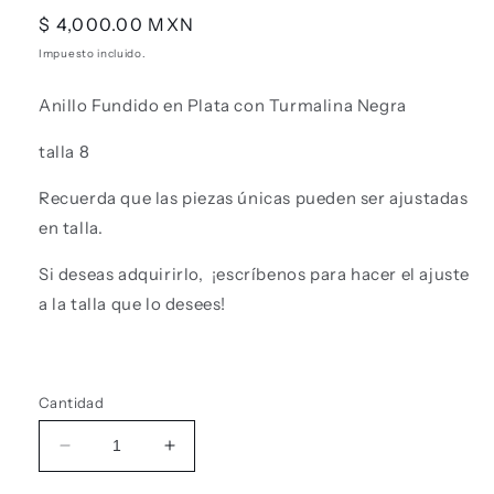
Precio
$ 4,000.00 MXN
habitual
Impuesto incluido.
Anillo Fundido en Plata con Turmalina Negra
talla 8
Recuerda que las piezas únicas pueden ser ajustadas
en talla.
Si deseas adquirirlo, ¡escríbenos para hacer el ajuste
a la talla que lo desees!
Cantidad
Reducir
Aumentar
cantidad
cantidad