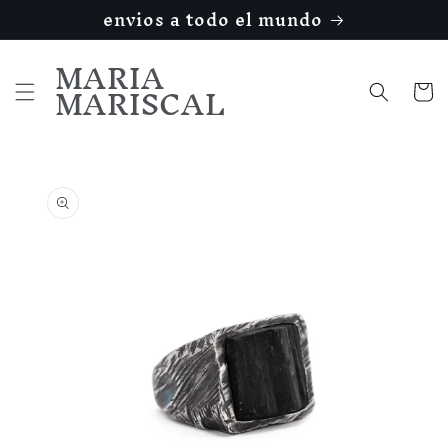
Ir
envios a todo el mundo
directamente
al contenido
MARIA
MARISCAL
Carrito
Ir
directamente
a la
información
del producto