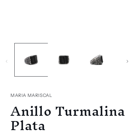
Abrir
elemento
multimedia
1
en
una
ventana
modal
MARIA MARISCAL
Anillo Turmalina
Plata