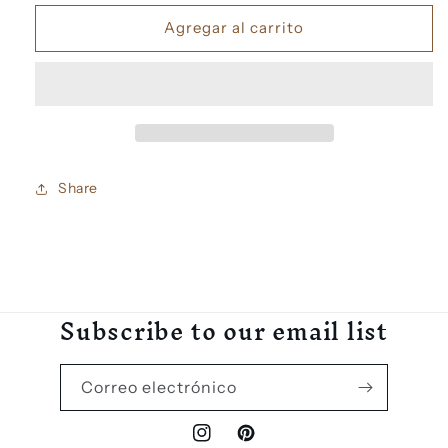
para
para
Anillo
Anillo
Agregar al carrito
Turmalina
Turmalina
Plata
Plata
Share
Subscribe to our email list
Correo electrónico
Instagram
Pinterest