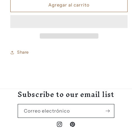
Hijos
Hijos
Agregar al carrito
del
del
Maiz
Maiz
aretes
aretes
plata
plata
Share
Subscribe to our email list
Correo electrónico
Instagram
Pinterest