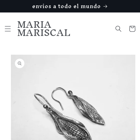
Ir
envios a todo el mundo
directamente
al contenido
MARIA
MARISCAL
Carrito
Ir
directamente
a la
información
del producto