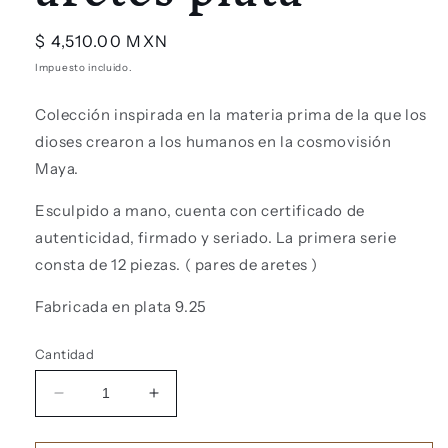
Precio
$ 4,510.00 MXN
habitual
Impuesto incluido.
Colección inspirada en la materia prima de la que los
dioses crearon a los humanos en la cosmovisión
Maya.
Esculpido a mano, cuenta con certificado de
autenticidad, firmado y seriado. La primera serie
consta de 12 piezas. ( pares de aretes )
Fabricada en plata 9.25
Cantidad
Reducir
Aumentar
cantidad
cantidad
para
para