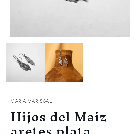
Abrir
elemento
multimedia
1
en
una
ventana
modal
MARIA MARISCAL
Hijos del Maiz
aretes plata