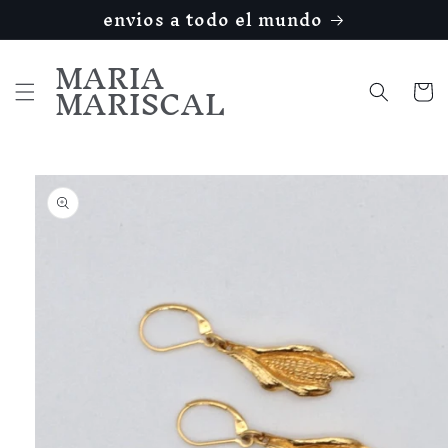
Ir
envios a todo el mundo
directamente
al contenido
MARIA
MARISCAL
Carrito
Ir
directamente
a la
información
del producto