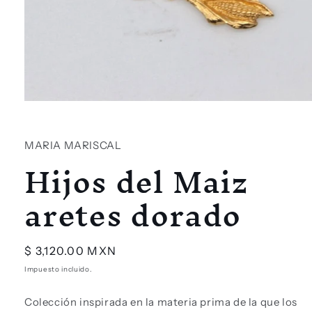
Abrir
elemento
multimedia
1
MARIA MARISCAL
en
Hijos del Maiz
una
ventana
modal
aretes dorado
Precio
$ 3,120.00 MXN
habitual
Impuesto incluido.
Colección inspirada en la materia prima de la que los