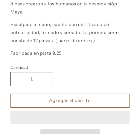
dioses crearon a los humanos en la cosmovisión
Maya.
Esculpido a mano, cuenta con certificado de
autenticidad, firmado y seriado. La primera serie
consta de 12 piezas. ( pares de aretes )
Fabricada en plata 9.25
Cantidad
Reducir
Aumentar
cantidad
cantidad
para
para
Hijos
Hijos
Agregar al carrito
del
del
Maiz
Maiz
aretes
aretes
dorado
dorado