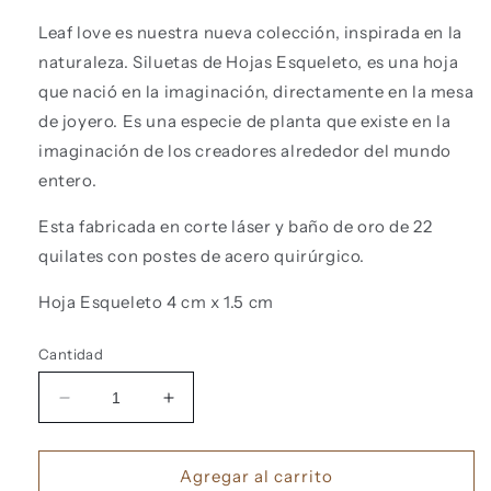
Leaf love es nuestra nueva colección, inspirada en la
naturaleza. Siluetas de Hojas Esqueleto, es una hoja
que nació en la imaginación, directamente en la mesa
de joyero. Es una especie de planta que existe en la
imaginación de los creadores alrededor del mundo
entero.
Esta fabricada en corte láser y baño de oro de 22
quilates con postes de acero quirúrgico.
Hoja Esqueleto 4 cm x 1.5 cm
Cantidad
Reducir
Aumentar
cantidad
cantidad
para
para
Leaf
Leaf
Agregar al carrito