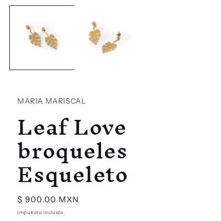
elemento
multimedia
1
en
una
ventana
modal
MARIA MARISCAL
Leaf Love
broqueles
Esqueleto
Precio
$ 900.00 MXN
habitual
Impuesto incluido.