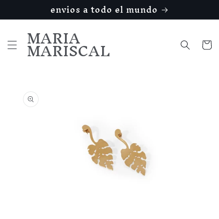
Ir
envios a todo el mundo
directamente
al contenido
MARIA
MARISCAL
Carrito
Ir
directamente
a la
información
del producto
Abrir