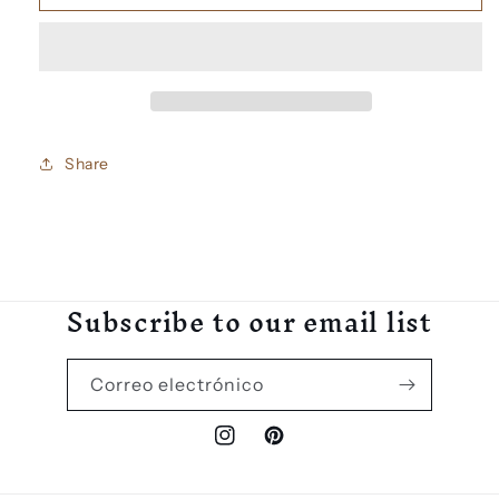
Love
Love
broqueles
broqueles
Esqueleto
Esqueleto
Share
Subscribe to our email list
Correo electrónico
Instagram
Pinterest